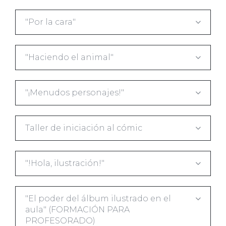
"Por la cara"
"Haciendo el animal"
"¡Menudos personajes!"
Taller de iniciación al cómic
"!Hola, ilustración!"
"El poder del álbum ilustrado en el
aula" (FORMACIÓN PARA
PROFESORADO)