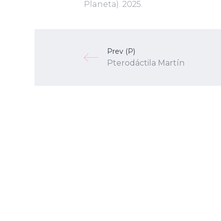
Planeta). 2025.
Prev (P)
Pterodáctila Martín